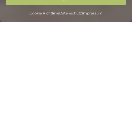
Cookie Richtlinie
Datenschutz
Impressum
Körper. Geist. Seele.
Im
Yoga
ist es mein Wunsch, die
Aufmerksamkeit mehr nach innen zu lenken,
nach außen zu reduzieren und Balance auf allen
Ebenen zu erreichen. Faszinierend finde ich die
Kombination beim Hatha Yoga, mit Meditation,
Pranayama – Atemlenkung und Asanas –
Körperhaltungen, dass immer beide Seiten
mobilisiert, gekräftigt und gedehnt werden. So