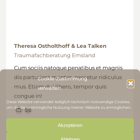
Theresa Ostholthoff & Lea Talken
Traumafachberatung Emsland
Cum sociis natoque penatibus et magnis
dis parturient montes, nascetur ridiculus
Cookie-Zustimmung
mus. Etiam dui libero, tempor quis
verwalten
congue in!
Diese Website verwendet lediglich technisch notwendige Cookies,
um dir die bestmögliche Nutzung meiner Website zu ermöglichen.
Persönlicher
E-
Blog
mail
Akzeptieren
/
Webseite
Ablehnen