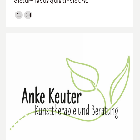
dictum lacus quis tincidunt.
Persönlicher
E-
Blog
mail
/
Webseite