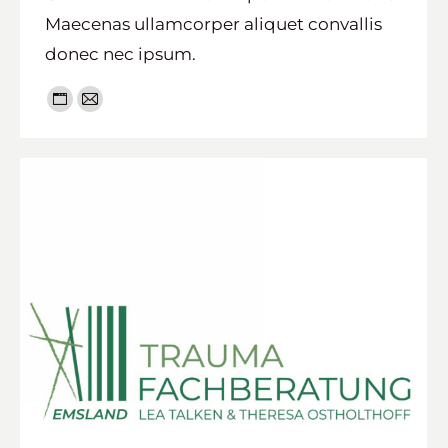
Maecenas ullamcorper aliquet convallis
donec nec ipsum.
Persönlicher
E-
Blog
mail
/
Webseite